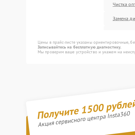
Чистка оп
Замена ди
Замена м
Цены в прайс-листе указаны ориентировочные, без
Ремонт/з
Записывайтесь на бесплатную диагностику.
Мы проверим ваше устройство и укажем на неисп
картоприе
Замена о
Замена мо
Получите 1500 рубле
Ремонт/за
температ
Акция сервисного центра Insta360
Прошивка